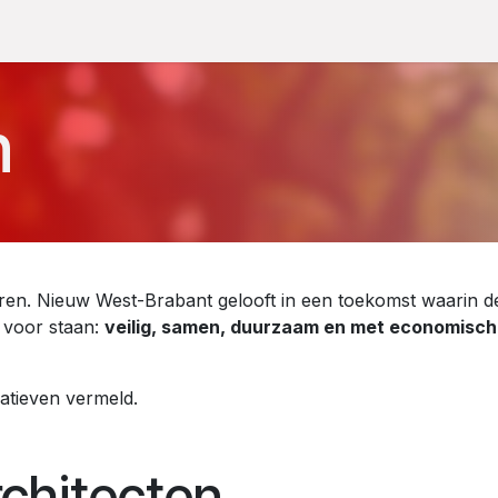
De 9 domeinen
Projecten
Evenementen
Webshop
Nieu
n
n. Nieuw West-Brabant gelooft in een toekomst waarin de
' voor staan:
veilig, samen, duurzaam en met economisch
iatieven vermeld.
chitecten