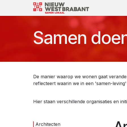
Overslaan naar inhoud
Over Ons
Samen doe
De manier waarop we wonen gaat verandere
reflecteert waarin we in een 'samen-leving
Hier staan verschillende organisaties en init
Ar
Architecten