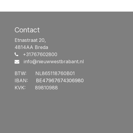
Contact
Etnastraat 20,
4814AA Breda
+31767602800
info@nieuwwestbrabant.n
l
BTW:
​NL865118760B01
IBAN:
​BE47967674306980
KVK:
​89810988