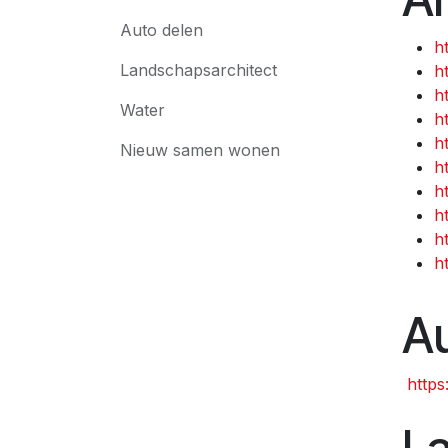
Auto delen
h
Landschapsarchitect
h
h
Water
h
h
Nieuw samen wonen
h
h
h
h
h
Au
https