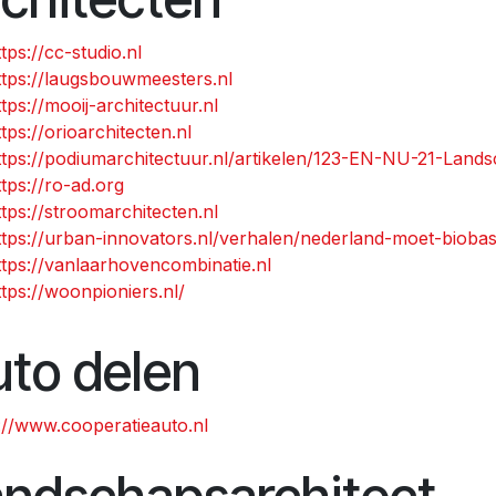
ttps://cc-studio.nl
ttps://laugsbouwmeesters.nl
ttps://mooij-architectuur.nl
ttps://orioarchitecten.nl
ttps://podiumarchitectuur.nl/artikelen/123-EN-NU-21-Land
ttps://ro-ad.org
ttps://stroomarchitecten.nl
ttps://urban-innovators.nl/verhalen/nederland-moet-biob
ttps://vanlaarhovencombinatie.nl
ttps://woonpioniers.nl/
to delen
://www.cooperatieauto.nl