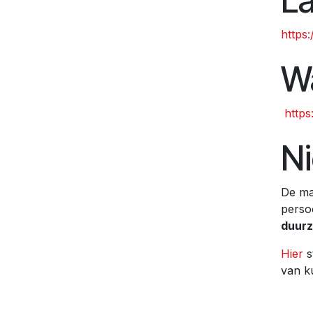
L
https
W
https
N
De ma
perso
duurz
Hier
s
van k