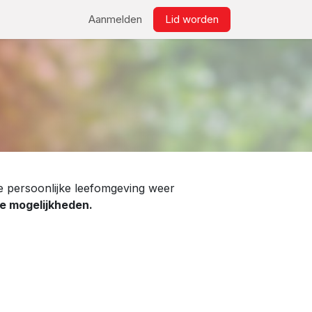
ws
Bestellen
Links
Aanmelden
Lid worden​
 persoonlijke leefomgeving weer
e mogelijkheden.