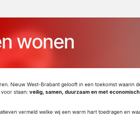
De 9 domeinen
Projecten
Evenementen
Webshop
Nieu
en wonen
n. Nieuw West-Brabant gelooft in een toekomst waarin de
' voor staan:
veilig, samen, duurzaam en met economisch
nitiatieven vermeld welke wij een warm hart toedragen en w