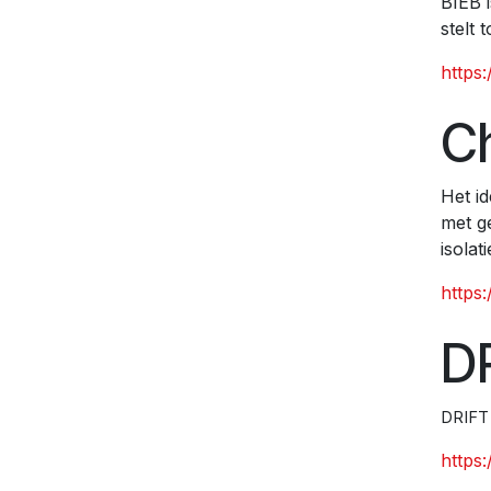
BIEB i
stelt
https
C
Het i
met g
isolat
https
D
DRIFT 
https:/