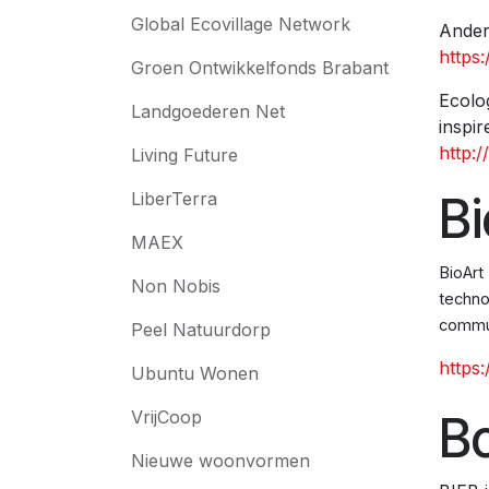
Global Ecovillage Network
Ander
https
Groen Ontwikkelfonds Brabant
Ecolo
Landgoederen Net
inspir
http:/
Living Future
Bi
LiberTerra
MAEX
BioArt
Non Nobis
techno
commun
Peel Natuurdorp
https:
Ubuntu Wonen
VrijCoop
Bo
Nieuwe woonvormen