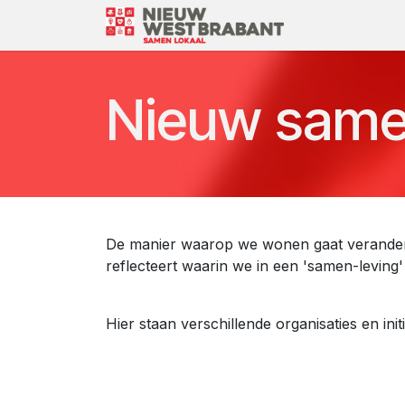
Overslaan naar inhoud
Over Ons
Nieuw sam
De manier waarop we wonen gaat verandere
reflecteert waarin we in een 'samen-leving
Hier staan verschillende organisaties en i