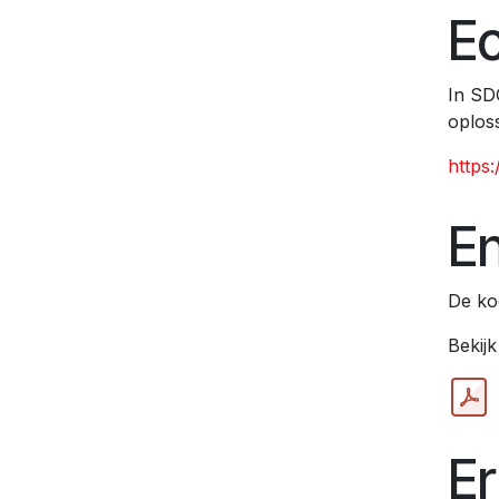
E
In SD
oplos
https
En
De ko
Bekij
Er