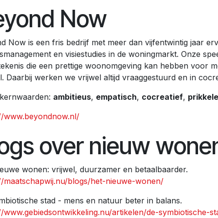
eyond Now
 Now is een fris bedrijf met meer dan vijfentwintig jaar er
smanagement en visiestudies in de woningmarkt. Onze speer
tekenis die een prettige woonomgeving kan hebben voor m
. Daarbij werken we vrijwel altijd vraaggestuurd en in cocre
kernwaarden:
ambitieus
,
empatisch
,
cocreatief
,
prikkel
://www.beyondnow.nl/
logs over nieuw wone
ieuwe wonen: vrijwel, duurzamer en betaalbaarder.
://maatschapwij.nu/blogs/het-nieuwe-wonen/
mbiotische stad - mens en natuur beter in balans.
://www.gebiedsontwikkeling.nu/artikelen/de-symbiotische-s