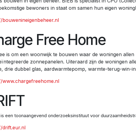
s bouwen in eigen beheer. BIEB is specialist in CPO (Collec
 toekomstige bewoners in staat om samen hun eigen woning
://bouwenineigenbeheer.nl
harge Free Home
dee is om een woonwijk te bouwen waar de woningen allen 
eïntegreerde zonnepanelen. Uiteraard zijn de woningen al
ie, drie dubbel glas, aardwarmtepomp, warmte-terug-win-inst
://www.chargefreehome.nl
RIFT
is een toonaangevend onderzoeksinstituut voor duurzaamheidstra
/drift.eur.nl