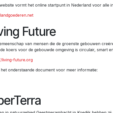
website vormt het online startpunt in Nederland voor alle 
//landgoederen.net
ving Future
emeenschap van mensen die de groenste gebouwen creëre
: de koers voor de gebouwde omgeving is circulair, smart e
//living-future.org
k het onderstaande document voor meer informatie:
berTerra
en in natuurgebied Geestmerambacht in Koedijk hebben zij