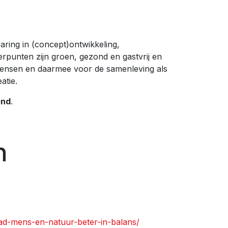
varing in (concept)ontwikkeling,
punten zijn groen, gezond en gastvrij en
ensen en daarmee voor de samenleving als
atie.
end
.
n
tad-mens-en-natuur-beter-in-balans/