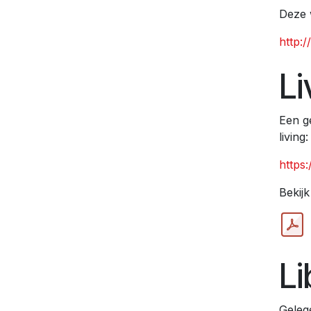
Deze 
http:
Li
Een g
living
https:
Bekij
Li
Geleg