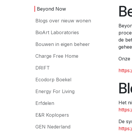
B
Beyond Now
Blogs over nieuw wonen
Beyond
BioArt Laboratories
proce
de be
Bouwen in eigen beheer
geheel
Charge Free Home
Onze 
DRIFT
https
Ecodorp Boekel
B
Energy For Living
Het n
Erfdelen
https
E&R Koplopers
De sy
GEN Nederland
https