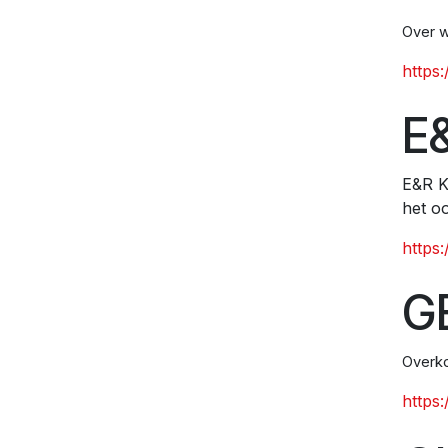
Over 
https:
E
E&R K
het o
https
G
Overk
https: