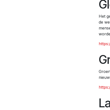
Gl
Het g
de we
mense
worde
https:
Gr
Groen
nieuw
https
L