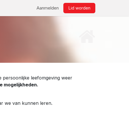
ws
Bestellen
Links
Aanmelden
Lid worden​
 persoonlijke leefomgeving weer
e mogelijkheden.
aar we van kunnen leren.