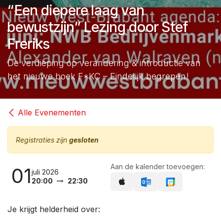
“Een diepere laag van
bewustzijn” Lezing door Stef
Freriks
De verdieping op verandering & introductie van
het nieuwe boek F*KC – Eindelijk begrepen!
Alle Evenementen
Registraties zijn
gesloten
Aan de kalender toevoegen:
01
juli 2026
20:00
22:30
Je krijgt helderheid over: